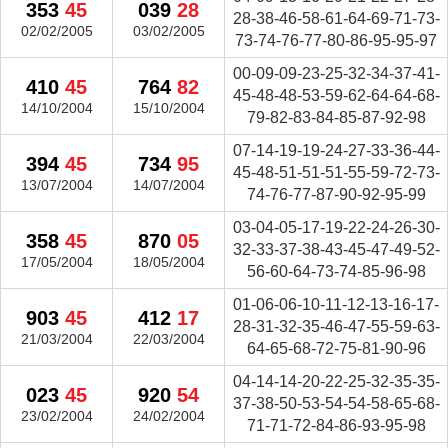
353
45
039
28
28-38-46-58-61-64-69-71-73-
02/02/2005
03/02/2005
73-74-76-77-80-86-95-95-97
00-09-09-23-25-32-34-37-41-
410
45
764
82
45-48-48-53-59-62-64-64-68-
14/10/2004
15/10/2004
79-82-83-84-85-87-92-98
07-14-19-19-24-27-33-36-44-
394
45
734
95
45-48-51-51-51-55-59-72-73-
13/07/2004
14/07/2004
74-76-77-87-90-92-95-99
03-04-05-17-19-22-24-26-30-
358
45
870
05
32-33-37-38-43-45-47-49-52-
17/05/2004
18/05/2004
56-60-64-73-74-85-96-98
01-06-06-10-11-12-13-16-17-
903
45
412
17
28-31-32-35-46-47-55-59-63-
21/03/2004
22/03/2004
64-65-68-72-75-81-90-96
04-14-14-20-22-25-32-35-35-
023
45
920
54
37-38-50-53-54-54-58-65-68-
23/02/2004
24/02/2004
71-71-72-84-86-93-95-98