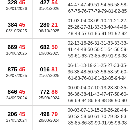
328
45
427
54
44-47-47-49-51-54-56-58-58-
30/01/2026
31/01/2026
67-75-76-77-79-79-81-82-85
01-03-04-08-09-10-11-21-22-
384
45
280
21
25-26-27-31-33-33-40-44-46-
05/10/2025
06/10/2025
48-48-57-61-85-91-91-92-92
02-13-16-26-31-31-33-33-33-
669
45
682
50
41-44-48-50-50-51-54-56-59-
18/08/2025
19/08/2025
59-61-63-73-85-89-91-93-98
06-11-13-19-21-25-27-33-35-
875
45
016
81
36-38-48-50-53-56-58-59-60-
20/07/2025
21/07/2025
61-68-76-81-81-82-85-94-94
00-00-04-07-10-13-28-30-35-
846
45
772
86
36-36-38-41-43-47-47-58-60-
24/09/2024
25/09/2024
69-69-84-86-88-88-89-90-90
00-03-07-13-15-26-26-28-44-
206
45
498
79
50-52-58-60-61-70-79-82-83-
27/03/2024
28/03/2024
85-85-86-89-90-91-95-96-98