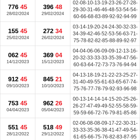
02-08-10-13-19-23-26-27-28-
776
45
396
48
29-30-31-46-46-48-53-54-54-
28/02/2024
29/02/2024
60-66-68-83-89-92-92-94-99
03-14-19-20-24-24-30-32-33-
155
45
272
34
34-39-42-46-52-53-56-63-71-
25/02/2024
26/02/2024
75-78-82-82-85-88-89-92-97
04-04-06-06-09-09-12-13-16-
062
45
369
04
20-32-33-33-33-35-39-47-56-
14/12/2023
15/12/2023
60-63-64-72-73-73-76-94-94
04-13-18-19-21-22-23-25-27-
912
45
845
21
31-40-49-55-61-63-65-67-74-
09/10/2023
10/10/2023
75-76-77-78-79-92-93-96-98
00-13-14-14-14-15-20-25-26-
753
45
962
26
26-27-47-49-49-52-55-58-59-
04/04/2023
05/04/2023
59-59-66-72-76-79-81-85-86
02-06-08-08-09-17-22-30-31-
551
45
518
49
33-33-35-36-38-41-47-49-54-
28/12/2022
29/12/2022
61-65-66-75-76-82-83-87-95