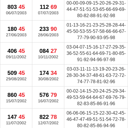
00-00-09-09-15-20-26-29-31-
803
45
112
69
44-47-51-51-53-65-66-69-69-
06/07/2003
07/07/2003
80-82-88-91-92-98
01-13-16-21-23-25-28-28-44-
180
45
233
90
45-50-53-55-57-58-66-66-67-
27/06/2003
28/06/2003
77-79-90-93-95-98
03-04-07-15-16-17-27-29-35-
406
45
084
27
36-52-55-61-64-69-71-80-85-
09/11/2002
10/11/2002
91-92-94-96-97-98
03-03-11-11-13-19-20-23-26-
509
45
174
34
28-30-34-37-48-61-63-72-72-
29/08/2002
30/08/2002
74-77-78-81-92-96
00-02-14-15-20-24-25-29-34-
860
45
576
79
49-53-59-64-64-67-69-76-79-
15/07/2002
16/07/2002
82-83-85-86-91-96
06-06-06-15-15-22-30-42-45-
147
45
822
78
46-47-47-49-51-51-54-72-78-
11/07/2002
12/07/2002
80-82-85-86-94-96