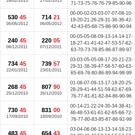
26/02/2013
27/02/2013
71-73-75-76-76-79-85-90-96
00-00-02-03-03-07-07-08-10-
530
45
714
21
19-20-21-26-29-31-36-36-42-
05/05/2012
06/05/2012
42-43-65-68-75-86-90-90-94
00-05-05-08-09-13-14-14-17-
240
45
220
05
18-27-41-41-42-47-53-57-62-
06/12/2011
07/12/2011
63-70-73-78-85-86-87-89-97
03-03-05-05-08-17-20-21-23-
734
45
739
57
29-31-38-39-47-56-57-60-63-
22/01/2011
23/01/2011
65-69-76-80-86-89-94-98-99
01-06-07-09-13-17-18-20-25-
268
45
807
90
28-29-41-44-51-59-62-67-69-
25/12/2010
26/12/2010
76-77-81-81-82-84-86-90-96
00-14-21-22-24-30-34-38-41-
730
45
831
00
46-48-53-61-61-62-65-66-72-
17/09/2010
18/09/2010
76-77-80-83-85-87-88-92-99
03-04-06-06-13-13-14-18-23-
483
45
654
43