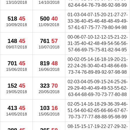
13/10/2018
14/10/2018
62-64-64-76-79-86-92-98-99
01-03-04-07-15-20-21-27-27-
518
45
500
40
33-36-40-45-46-48-48-49-49-
10/09/2018
11/09/2018
57-61-67-75-77-79-80-94-98
00-06-07-10-12-12-15-21-22-
148
45
761
57
31-35-40-42-48-49-54-56-56-
09/07/2018
10/07/2018
57-66-69-75-75-81-82-94-95
00-02-05-14-16-18-19-20-21-
701
45
819
48
22-24-26-30-40-43-48-66-69-
15/06/2018
16/06/2018
73-74-76-89-89-92-97-98-98
02-03-04-05-09-15-24-25-26-
152
45
323
70
29-29-40-40-49-49-53-55-62-
19/05/2018
20/05/2018
63-64-68-69-70-73-77-80-88
02-05-14-16-18-29-36-39-46-
413
45
103
16
51-54-60-62-65-66-66-67-67-
14/05/2018
15/05/2018
70-73-77-77-88-88-95-98-99
08-15-15-17-19-22-27-29-32-