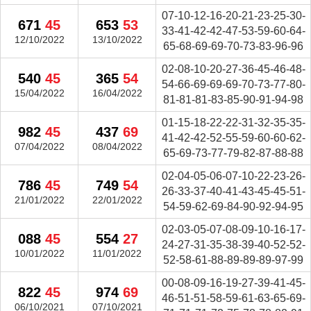
07-10-12-16-20-21-23-25-30-
671
45
653
53
33-41-42-42-47-53-59-60-64-
12/10/2022
13/10/2022
65-68-69-69-70-73-83-96-96
02-08-10-20-27-36-45-46-48-
540
45
365
54
54-66-69-69-69-70-73-77-80-
15/04/2022
16/04/2022
81-81-81-83-85-90-91-94-98
01-15-18-22-22-31-32-35-35-
982
45
437
69
41-42-42-52-55-59-60-60-62-
07/04/2022
08/04/2022
65-69-73-77-79-82-87-88-88
02-04-05-06-07-10-22-23-26-
786
45
749
54
26-33-37-40-41-43-45-45-51-
21/01/2022
22/01/2022
54-59-62-69-84-90-92-94-95
02-03-05-07-08-09-10-16-17-
088
45
554
27
24-27-31-35-38-39-40-52-52-
10/01/2022
11/01/2022
52-58-61-88-89-89-89-97-99
00-08-09-16-19-27-39-41-45-
822
45
974
69
46-51-51-58-59-61-63-65-69-
06/10/2021
07/10/2021