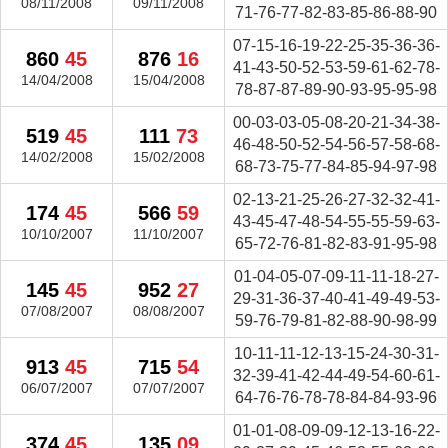
08/11/2008
09/11/2008
71-76-77-82-83-85-86-88-90
07-15-16-19-22-25-35-36-36-
860
45
876
16
41-43-50-52-53-59-61-62-78-
14/04/2008
15/04/2008
78-87-87-89-90-93-95-95-98
00-03-03-05-08-20-21-34-38-
519
45
111
73
46-48-50-52-54-56-57-58-68-
14/02/2008
15/02/2008
68-73-75-77-84-85-94-97-98
02-13-21-25-26-27-32-32-41-
174
45
566
59
43-45-47-48-54-55-55-59-63-
10/10/2007
11/10/2007
65-72-76-81-82-83-91-95-98
01-04-05-07-09-11-11-18-27-
145
45
952
27
29-31-36-37-40-41-49-49-53-
07/08/2007
08/08/2007
59-76-79-81-82-88-90-98-99
10-11-11-12-13-15-24-30-31-
913
45
715
54
32-39-41-42-44-49-54-60-61-
06/07/2007
07/07/2007
64-76-76-78-78-84-84-93-96
01-01-08-09-09-12-13-16-22-
374
45
135
09