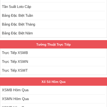
Tần Suất Loto Cặp
Bảng Đặc Biệt Tuần
Bảng Đặc Biệt Tháng
Bảng Đặc Biệt Năm
Tường Thuật Trực Tiếp
Trực Tiếp XSMB
Trực Tiếp XSMN
Trực Tiếp XSMT
Xổ Số Hôm Qua
XSMB Hôm Qua
XSMN Hôm Qua