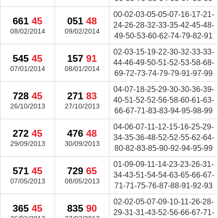
00-02-03-05-05-07-16-17-21-
661
45
051
48
24-26-28-32-33-35-42-45-48-
08/02/2014
09/02/2014
49-50-53-60-62-74-79-82-91
02-03-15-19-22-30-32-33-33-
545
45
157
91
44-46-49-50-51-52-53-58-68-
07/01/2014
08/01/2014
69-72-73-74-79-79-91-97-99
04-07-18-25-29-30-30-36-39-
728
45
271
83
40-51-52-52-56-58-60-61-63-
26/10/2013
27/10/2013
66-67-71-83-83-94-95-98-99
04-06-07-11-12-15-16-25-29-
272
45
476
48
34-35-36-48-52-52-55-62-64-
29/09/2013
30/09/2013
80-82-83-85-90-92-94-95-99
01-09-09-11-14-23-23-26-31-
571
45
729
65
34-43-51-54-54-63-65-66-67-
07/05/2013
08/05/2013
71-71-75-76-87-88-91-92-93
02-02-05-07-09-10-11-26-28-
365
45
835
90
29-31-31-43-52-56-66-67-71-