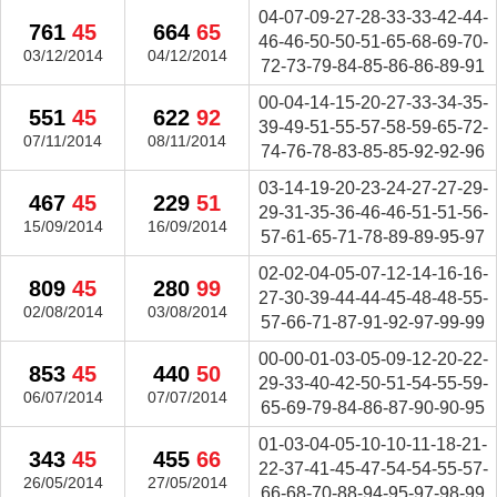
04-07-09-27-28-33-33-42-44-
761
45
664
65
46-46-50-50-51-65-68-69-70-
03/12/2014
04/12/2014
72-73-79-84-85-86-86-89-91
00-04-14-15-20-27-33-34-35-
551
45
622
92
39-49-51-55-57-58-59-65-72-
07/11/2014
08/11/2014
74-76-78-83-85-85-92-92-96
03-14-19-20-23-24-27-27-29-
467
45
229
51
29-31-35-36-46-46-51-51-56-
15/09/2014
16/09/2014
57-61-65-71-78-89-89-95-97
02-02-04-05-07-12-14-16-16-
809
45
280
99
27-30-39-44-44-45-48-48-55-
02/08/2014
03/08/2014
57-66-71-87-91-92-97-99-99
00-00-01-03-05-09-12-20-22-
853
45
440
50
29-33-40-42-50-51-54-55-59-
06/07/2014
07/07/2014
65-69-79-84-86-87-90-90-95
01-03-04-05-10-10-11-18-21-
343
45
455
66
22-37-41-45-47-54-54-55-57-
26/05/2014
27/05/2014
66-68-70-88-94-95-97-98-99