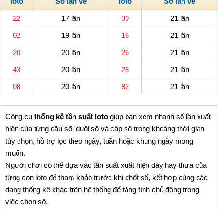
loto
Số lần về
loto
Số lần về
22
17 lần
99
21 lần
02
19 lần
16
21 lần
20
20 lần
26
21 lần
43
20 lần
28
21 lần
08
20 lần
82
21 lần
Công cụ
thống kê tần suất loto
giúp bạn xem nhanh số lần xuất
hiện của từng đầu số, đuôi số và cặp số trong khoảng thời gian
tùy chọn, hỗ trợ lọc theo ngày, tuần hoặc khung ngày mong
muốn.
Người chơi có thể dựa vào tần suất xuất hiện dày hay thưa của
từng con loto để tham khảo trước khi chốt số, kết hợp cùng các
dạng thống kê khác trên hệ thống để tăng tính chủ động trong
việc chọn số.