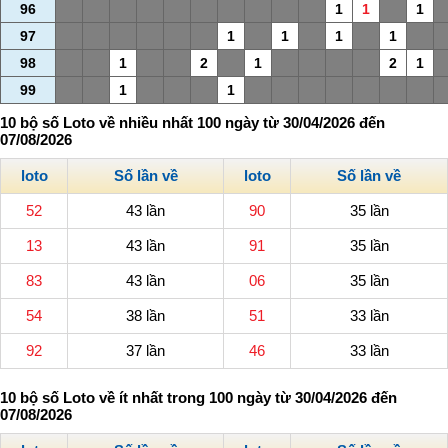
96
1
1
1
97
1
1
1
1
98
1
2
1
2
1
99
1
1
10 bộ số Loto về nhiều nhất 100 ngày từ 30/04/2026 đến
07/08/2026
loto
Số lần về
loto
Số lần về
52
43 lần
90
35 lần
13
43 lần
91
35 lần
83
43 lần
06
35 lần
54
38 lần
51
33 lần
92
37 lần
46
33 lần
10 bộ số Loto về ít nhất trong 100 ngày từ 30/04/2026 đến
07/08/2026