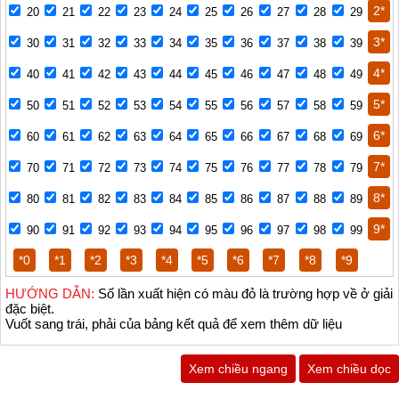
2*
20
21
22
23
24
25
26
27
28
29
3*
30
31
32
33
34
35
36
37
38
39
4*
40
41
42
43
44
45
46
47
48
49
5*
50
51
52
53
54
55
56
57
58
59
6*
60
61
62
63
64
65
66
67
68
69
7*
70
71
72
73
74
75
76
77
78
79
8*
80
81
82
83
84
85
86
87
88
89
9*
90
91
92
93
94
95
96
97
98
99
*0
*1
*2
*3
*4
*5
*6
*7
*8
*9
HƯỚNG DẪN:
Số lần xuất hiện có màu đỏ là trường hợp về ở giải
đặc biệt.
Vuốt sang trái, phải của bảng kết quả để xem thêm dữ liệu
Xem chiều ngang
Xem chiều dọc