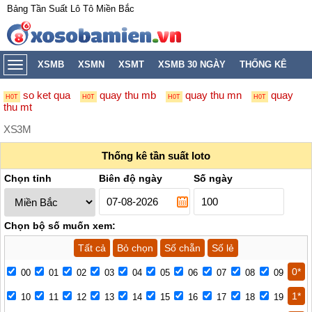
Bảng Tần Suất Lô Tô Miền Bắc
XSMB
XSMN
XSMT
XSMB 30 NGÀY
THỐNG KÊ
so ket qua
quay thu mb
quay thu mn
quay
thu mt
XS3M
Thống kê tần suất loto
Thống kê tần suất loto
Chọn tỉnh
Biên độ ngày
Số ngày
Chọn bộ số muốn xem:
Tất cả
Bỏ chọn
Số chẵn
Số lẻ
0*
00
01
02
03
04
05
06
07
08
09
1*
10
11
12
13
14
15
16
17
18
19