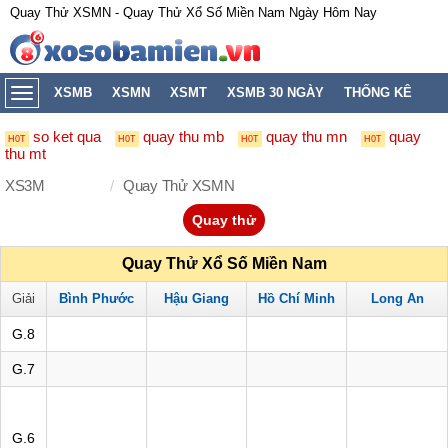
Quay Thử XSMN - Quay Thử Xổ Số Miền Nam Ngày Hôm Nay
XSMB
XSMN
XSMT
XSMB 30 NGÀY
THỐNG KÊ
so ket qua
quay thu mb
quay thu mn
quay
thu mt
XS3M
XSMN
Quay Thử XSMN
Quay thử
Quay Thử Xổ Số Miền Nam
Giải
Bình Phước
Hậu Giang
Hồ Chí Minh
Long An
G.8
G.7
G.6