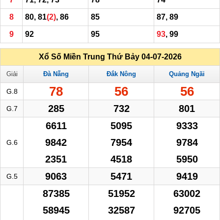
8
80, 81
(2)
, 86
85
87, 89
9
92
95
93
, 99
Xổ Số Miền Trung Thứ Bảy 04-07-2026
Giải
Đà Nẵng
Đắk Nông
Quảng Ngãi
78
56
56
G.8
285
732
801
G.7
6611
5095
9333
9842
7954
9784
G.6
2351
4518
5950
9063
5471
9419
G.5
87385
51952
63002
58945
32587
92705