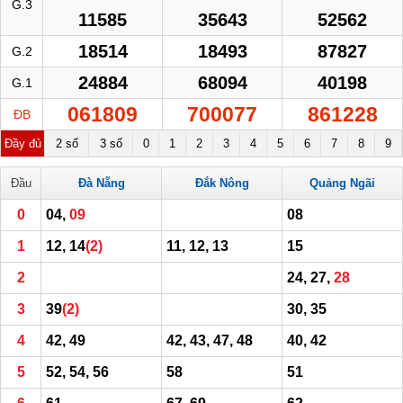
G.3
11585
35643
52562
18514
18493
87827
G.2
24884
68094
40198
G.1
061809
700077
861228
ĐB
Đầy đủ
2 số
3 số
0
1
2
3
4
5
6
7
8
9
Đầu
Đà Nẵng
Đắk Nông
Quảng Ngãi
0
04,
09
08
1
12, 14
(2)
11, 12, 13
15
2
24, 27,
28
3
39
(2)
30, 35
4
42, 49
42, 43, 47, 48
40, 42
5
52, 54, 56
58
51