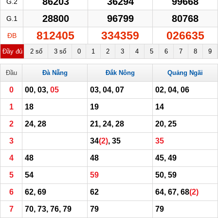
86203
36294
99668
G.2
28800
96799
80768
G.1
812405
334359
026635
ĐB
Đầy đủ
2 số
3 số
0
1
2
3
4
5
6
7
8
9
Đầu
Đà Nẵng
Đắk Nông
Quảng Ngãi
0
00, 03,
05
03, 04, 07
02, 04, 06
1
18
19
14
2
24, 28
21, 24, 28
20, 25
3
34
(2)
, 35
35
4
48
48
45, 49
5
54
59
50, 59
6
62, 69
62
64, 67, 68
(2)
7
70, 73, 76, 79
79
79