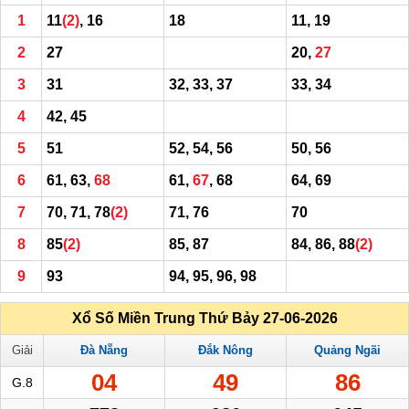
1
11
(2)
, 16
18
11, 19
2
27
20,
27
3
31
32, 33, 37
33, 34
4
42, 45
5
51
52, 54, 56
50, 56
6
61, 63,
68
61,
67
, 68
64, 69
7
70, 71, 78
(2)
71, 76
70
8
85
(2)
85, 87
84, 86, 88
(2)
9
93
94, 95, 96, 98
Xổ Số Miền Trung Thứ Bảy 27-06-2026
Giải
Đà Nẵng
Đắk Nông
Quảng Ngãi
04
49
86
G.8