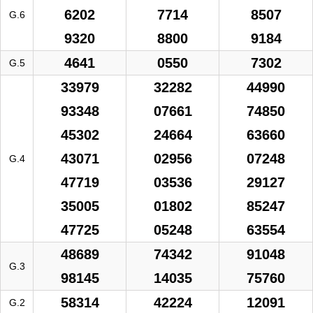
6202
7714
8507
G.6
9320
8800
9184
4641
0550
7302
G.5
33979
32282
44990
93348
07661
74850
45302
24664
63660
43071
02956
07248
G.4
47719
03536
29127
35005
01802
85247
47725
05248
63554
48689
74342
91048
G.3
98145
14035
75760
58314
42224
12091
G.2