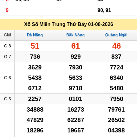
9
90, 91
Xổ Số Miền Trung Thứ Bảy 01-08-2026
Giải
Đà Nẵng
Đắk Nông
Quảng Ngãi
51
61
46
G.8
736
929
837
G.7
3629
7930
7724
5438
5633
6340
G.6
6712
9718
5480
2257
0101
7950
G.5
34888
16273
79761
47829
62287
26502
18296
19657
04398