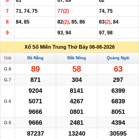
6
61
67, 69
62
7
71, 74, 75
77
(2)
74, 75
8
84, 85
82
(2)
, 85, 86
83
(2)
, 84
9
93, 94
97, 98
Xổ Số Miền Trung Thứ Bảy 06-06-2026
Giải
Đà Nẵng
Đắk Nông
Quảng Ngãi
89
58
63
G.8
871
304
297
G.7
9204
8141
6399
5071
4267
6839
G.6
9666
0801
8051
9666
2481
4394
G.5
87237
13240
30595