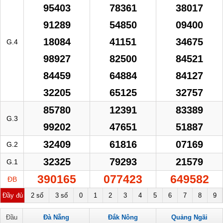
95403
78361
38017
91289
54850
09400
18084
41151
34675
G.4
98927
82500
84521
84459
64884
84127
32205
65125
32757
85780
12391
83389
G.3
99202
47651
51887
32409
61816
07169
G.2
32325
79293
21579
G.1
390165
077423
649582
ĐB
Đầy đủ
2 số
3 số
0
1
2
3
4
5
6
7
8
9
Đầu
Đà Nẵng
Đắk Nông
Quảng Ngãi