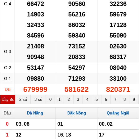
66472
90560
32236
G.4
14903
56216
59679
32433
86032
17128
84596
59340
55090
21408
73152
02630
G.3
90948
20833
68317
53147
54297
08040
G.2
09880
71293
33100
G.1
679999
581622
820371
ĐB
Đầy đủ
2 số
3 số
0
1
2
3
4
5
6
7
8
9
Đầu
Đà Nẵng
Đắk Nông
Quảng Ngãi
0
03, 08
01
00, 02
1
12
16, 18
17