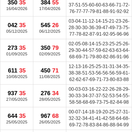
350
35
384
55
37-51-55-60-60-63-66-71-72-
16/04/2026
17/04/2026
76-77-77-79-81-88-91-92-92
03-04-11-12-14-15-21-23-26-
042
35
545
26
28-30-30-36-39-47-49-73-75-
05/12/2025
06/12/2025
77-78-82-87-91-92-95-96-96
02-05-08-14-15-23-25-25-26-
273
35
350
79
29-30-44-57-59-62-63-63-64-
01/09/2025
02/09/2025
68-69-71-79-80-82-86-91-96
12-13-16-25-25-31-31-34-35-
611
35
450
71
38-38-51-53-56-56-56-59-61-
10/08/2025
11/08/2025
62-62-67-69-71-73-80-83-88
00-03-03-16-22-22-26-28-29-
937
35
276
34
30-33-34-37-37-52-53-54-55-
27/05/2025
28/05/2025
58-58-68-69-73-75-82-84-98
00-07-14-18-19-20-25-27-31-
644
35
967
68
32-32-34-41-41-42-58-64-68-
25/05/2025
26/05/2025
69-72-78-83-84-86-88-94-99