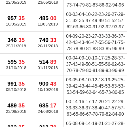
22/05/2019
23/05/2019
73-74-79-81-83-86-92-94-96
00-03-04-10-22-23-26-27-29-
957
35
485
00
31-32-35-47-49-49-51-52-57-
10/05/2019
11/05/2019
62-63-66-80-91-92-92-93-97
04-09-20-23-27-33-33-36-37-
346
35
740
33
42-43-43-46-47-55-56-71-75-
25/11/2018
26/11/2018
78-78-80-81-83-83-85-96-99
00-04-09-10-10-17-25-28-37-
595
35
514
89
37-43-49-50-51-55-56-62-63-
31/10/2018
01/11/2018
70-78-79-80-81-89-93-96-99
03-05-08-10-12-18-19-25-25-
991
35
900
43
39-42-43-44-45-45-53-53-53-
09/10/2018
10/10/2018
53-54-59-62-64-65-73-80-85
00-14-16-17-17-20-21-22-29-
489
35
635
17
33-33-36-37-38-40-47-57-57-
23/08/2018
24/08/2018
63-65-66-67-78-79-82-84-90
05-08-09-14-19-21-21-27-28-