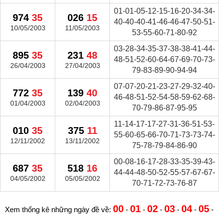
01-01-05-12-15-16-20-34-34-
974
35
026
15
40-40-40-41-46-46-47-50-51-
10/05/2003
11/05/2003
53-55-60-71-80-92
03-28-34-35-37-38-38-41-44-
895
35
231
48
48-51-52-60-64-67-69-70-73-
26/04/2003
27/04/2003
79-83-89-90-94-94
07-07-20-21-23-27-29-32-40-
772
35
139
40
46-48-51-52-54-58-59-62-68-
01/04/2003
02/04/2003
70-79-86-87-95-95
11-14-17-17-27-31-36-51-53-
010
35
375
11
55-60-65-66-70-71-73-73-74-
12/11/2002
13/11/2002
75-78-79-84-86-90
00-08-16-17-28-33-35-39-43-
687
35
518
16
44-44-48-50-52-55-57-67-67-
04/05/2002
05/05/2002
70-71-72-73-76-87
00
01
02
03
04
05
Xem thống kê những ngày đề về:
-
-
-
-
-
-