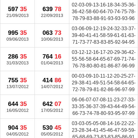
02-03-09-13-16-18-34-35-36-
597
35
639
78
36-42-58-60-64-70-74-75-78-
21/09/2013
22/09/2013
78-79-83-88-91-93-93-93-96
03-06-09-12-19-24-32-33-37-
995
35
063
73
39-40-41-41-58-59-61-61-63-
09/06/2013
10/06/2013
71-73-77-83-83-85-92-94-95
03-12-12-16-17-20-29-36-42-
286
35
764
16
55-56-58-64-65-67-69-71-74-
31/03/2013
01/04/2013
76-78-80-80-81-86-87-96-99
00-03-09-10-11-12-20-25-27-
755
35
414
86
29-38-41-49-51-54-58-64-65-
13/07/2012
14/07/2012
72-78-79-81-82-86-96-97-99
06-06-07-07-08-11-23-27-33-
644
35
642
07
33-35-36-37-39-43-44-49-54-
16/05/2012
17/05/2012
66-73-74-78-80-93-95-97-99
03-03-05-05-08-14-16-22-22-
904
35
530
45
23-28-34-41-45-46-47-59-59-
04/05/2012
05/05/2012
65-68-69-73-83-83-85-86-91