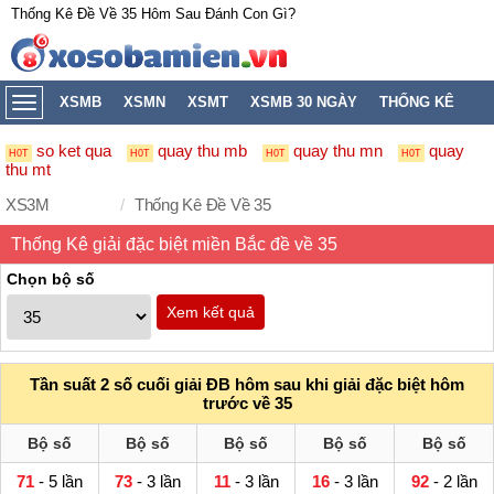
Thống Kê Đề Về 35 Hôm Sau Đánh Con Gì?
XSMB
XSMN
XSMT
XSMB 30 NGÀY
THỐNG KÊ
so ket qua
quay thu mb
quay thu mn
quay
thu mt
XS3M
XSMB
Thống Kê Đề Về 35
Thống Kê giải đặc biệt miền Bắc đề về 35
Chọn bộ số
Xem kết quả
Tần suất 2 số cuối giải ĐB hôm sau khi giải đặc biệt hôm
trước về 35
Bộ số
Bộ số
Bộ số
Bộ số
Bộ số
71
- 5 lần
73
- 3 lần
11
- 3 lần
16
- 3 lần
92
- 2 lần