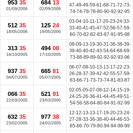
953
35
684
13
47-49-49-59-61-68-71-72-73-
01/09/2006
02/09/2006
74-74-78-78-80-90-92-92-95
03-04-10-11-17-20-23-24-33-
512
35
125
24
33-40-41-45-47-52-56-57-59-
18/05/2006
19/05/2006
60-70-82-82-83-87-91-95-98
08-09-13-19-30-31-36-38-39-
313
35
494
08
39-40-40-42-43-54-64-68-69-
16/10/2005
17/10/2005
73-88-89-89-92-92-92-93-96
06-07-08-10-13-13-17-22-23-
937
35
665
81
26-28-37-39-42-42-55-57-59-
04/07/2005
05/07/2005
63-66-71-73-73-74-81-83-87
02-05-05-07-08-12-14-15-19-
066
35
521
91
24-25-26-36-41-44-45-49-51-
22/03/2005
23/03/2005
54-56-58-64-80-84-91-92-99
12-12-13-13-17-19-20-23-24-
632
35
977
38
27-28-33-36-38-40-44-46-53-
23/02/2005
24/02/2005
65-66-70-79-80-94-94-98-99