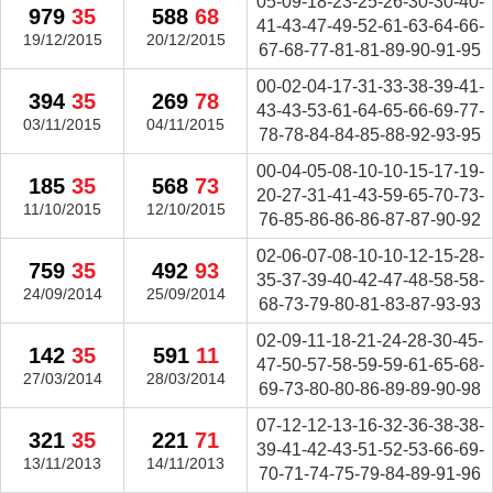
05-09-18-23-25-26-30-30-40-
979
35
588
68
41-43-47-49-52-61-63-64-66-
19/12/2015
20/12/2015
67-68-77-81-81-89-90-91-95
00-02-04-17-31-33-38-39-41-
394
35
269
78
43-43-53-61-64-65-66-69-77-
03/11/2015
04/11/2015
78-78-84-84-85-88-92-93-95
00-04-05-08-10-10-15-17-19-
185
35
568
73
20-27-31-41-43-59-65-70-73-
11/10/2015
12/10/2015
76-85-86-86-86-87-87-90-92
02-06-07-08-10-10-12-15-28-
759
35
492
93
35-37-39-40-42-47-48-58-58-
24/09/2014
25/09/2014
68-73-79-80-81-83-87-93-93
02-09-11-18-21-24-28-30-45-
142
35
591
11
47-50-57-58-59-59-61-65-68-
27/03/2014
28/03/2014
69-73-80-80-86-89-89-90-98
07-12-12-13-16-32-36-38-38-
321
35
221
71
39-41-42-43-51-52-53-66-69-
13/11/2013
14/11/2013
70-71-74-75-79-84-89-91-96