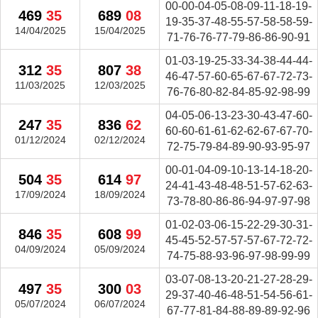
00-00-04-05-08-09-11-18-19-
469
35
689
08
19-35-37-48-55-57-58-58-59-
14/04/2025
15/04/2025
71-76-76-77-79-86-86-90-91
01-03-19-25-33-34-38-44-44-
312
35
807
38
46-47-57-60-65-67-67-72-73-
11/03/2025
12/03/2025
76-76-80-82-84-85-92-98-99
04-05-06-13-23-30-43-47-60-
247
35
836
62
60-60-61-61-62-62-67-67-70-
01/12/2024
02/12/2024
72-75-79-84-89-90-93-95-97
00-01-04-09-10-13-14-18-20-
504
35
614
97
24-41-43-48-48-51-57-62-63-
17/09/2024
18/09/2024
73-78-80-86-86-94-97-97-98
01-02-03-06-15-22-29-30-31-
846
35
608
99
45-45-52-57-57-57-67-72-72-
04/09/2024
05/09/2024
74-75-88-93-96-97-98-99-99
03-07-08-13-20-21-27-28-29-
497
35
300
03
29-37-40-46-48-51-54-56-61-
05/07/2024
06/07/2024
67-77-81-84-88-89-89-92-96