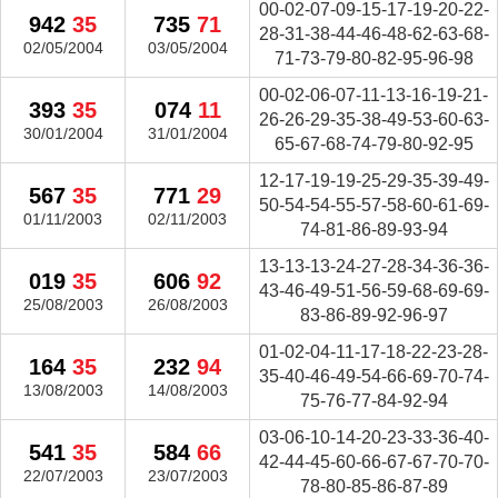
00-02-07-09-15-17-19-20-22-
942
35
735
71
28-31-38-44-46-48-62-63-68-
02/05/2004
03/05/2004
71-73-79-80-82-95-96-98
00-02-06-07-11-13-16-19-21-
393
35
074
11
26-26-29-35-38-49-53-60-63-
30/01/2004
31/01/2004
65-67-68-74-79-80-92-95
12-17-19-19-25-29-35-39-49-
567
35
771
29
50-54-54-55-57-58-60-61-69-
01/11/2003
02/11/2003
74-81-86-89-93-94
13-13-13-24-27-28-34-36-36-
019
35
606
92
43-46-49-51-56-59-68-69-69-
25/08/2003
26/08/2003
83-86-89-92-96-97
01-02-04-11-17-18-22-23-28-
164
35
232
94
35-40-46-49-54-66-69-70-74-
13/08/2003
14/08/2003
75-76-77-84-92-94
03-06-10-14-20-23-33-36-40-
541
35
584
66
42-44-45-60-66-67-67-70-70-
22/07/2003
23/07/2003
78-80-85-86-87-89