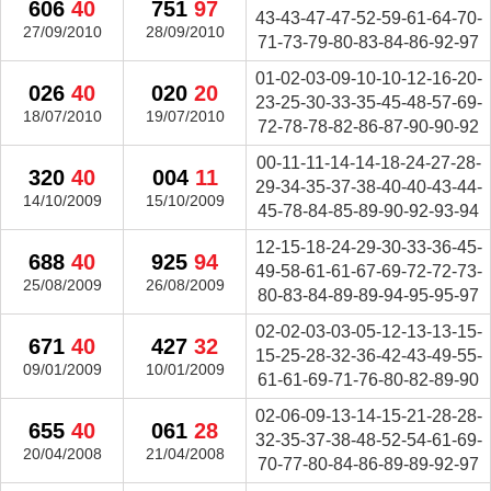
606
40
751
97
43-43-47-47-52-59-61-64-70-
27/09/2010
28/09/2010
71-73-79-80-83-84-86-92-97
01-02-03-09-10-10-12-16-20-
026
40
020
20
23-25-30-33-35-45-48-57-69-
18/07/2010
19/07/2010
72-78-78-82-86-87-90-90-92
00-11-11-14-14-18-24-27-28-
320
40
004
11
29-34-35-37-38-40-40-43-44-
14/10/2009
15/10/2009
45-78-84-85-89-90-92-93-94
12-15-18-24-29-30-33-36-45-
688
40
925
94
49-58-61-61-67-69-72-72-73-
25/08/2009
26/08/2009
80-83-84-89-89-94-95-95-97
02-02-03-03-05-12-13-13-15-
671
40
427
32
15-25-28-32-36-42-43-49-55-
09/01/2009
10/01/2009
61-61-69-71-76-80-82-89-90
02-06-09-13-14-15-21-28-28-
655
40
061
28
32-35-37-38-48-52-54-61-69-
20/04/2008
21/04/2008
70-77-80-84-86-89-89-92-97