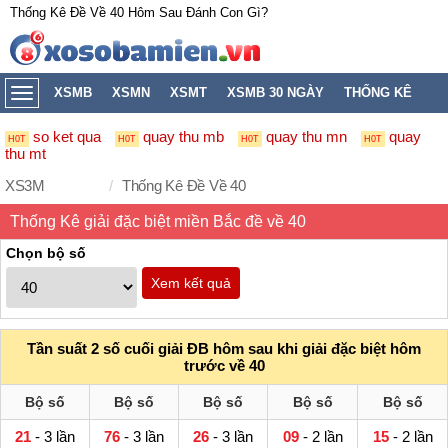
Thống Kê Đề Về 40 Hôm Sau Đánh Con Gì?
XSMB
XSMN
XSMT
XSMB 30 NGÀY
THỐNG KÊ
so ket qua
quay thu mb
quay thu mn
quay
thu mt
XS3M
XSMB
Thống Kê Đề Về 40
Thống Kê giải đặc biệt miền Bắc đề về 40
Chọn bộ số
Xem kết quả
Tần suất 2 số cuối giải ĐB hôm sau khi giải đặc biệt hôm
trước về 40
Bộ số
Bộ số
Bộ số
Bộ số
Bộ số
21
- 3 lần
76
- 3 lần
26
- 3 lần
09
- 2 lần
15
- 2 lần