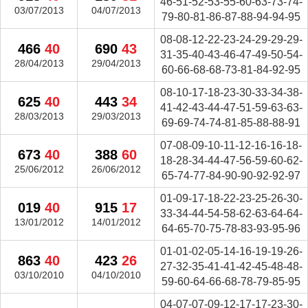
46-51-52-53-55-60-63-73-74-
03/07/2013
04/07/2013
79-80-81-86-87-88-94-94-95
08-08-12-22-23-24-29-29-29-
466
40
690
43
31-35-40-43-46-47-49-50-54-
28/04/2013
29/04/2013
60-66-68-68-73-81-84-92-95
08-10-17-18-23-30-33-34-38-
625
40
443
34
41-42-43-44-47-51-59-63-63-
28/03/2013
29/03/2013
69-69-74-74-81-85-88-88-91
07-08-09-10-11-12-16-16-18-
673
40
388
60
18-28-34-44-47-56-59-60-62-
25/06/2012
26/06/2012
65-74-77-84-90-90-92-92-97
01-09-17-18-22-23-25-26-30-
019
40
915
17
33-34-44-54-58-62-63-64-64-
13/01/2012
14/01/2012
64-65-70-75-78-83-93-95-96
01-01-02-05-14-16-19-19-26-
863
40
423
26
27-32-35-41-41-42-45-48-48-
03/10/2010
04/10/2010
59-60-64-66-68-78-79-85-95
04-07-07-09-12-17-17-23-30-