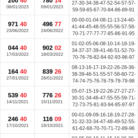
200
40
780
14
27-30-34-38-47-52-54-57-57-
08/01/2023
09/01/2023
59-59-65-67-70-84-86-89-91
00-00-01-04-08-11-13-24-40-
971
40
496
77
41-44-45-48-55-55-56-57-58-
23/06/2022
24/06/2022
70-71-77-77-77-85-86-91-95
01-02-05-06-08-10-14-18-19-
044
40
902
02
34-37-37-39-41-46-51-52-70-
17/03/2022
18/03/2022
70-76-76-82-84-92-93-96-97
08-13-16-17-19-22-26-28-36-
164
40
839
26
38-39-46-51-55-57-58-60-72-
27/01/2022
28/01/2022
74-74-75-76-76-79-79-79-98
05-07-15-19-22-26-27-27-27-
539
40
776
26
30-31-34-46-47-55-55-59-71-
14/11/2021
15/11/2021
72-73-75-81-93-94-95-97-97
00-01-09-09-16-18-19-27-28-
246
40
116
09
31-32-33-34-47-48-49-52-55-
17/10/2021
18/10/2021
61-62-68-70-70-71-72-89-96