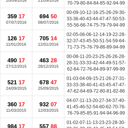
20/09/2016
21/09/2016
70-79-80-84-84-85-92-94-99
00-09-10-12-16-25-26-29-30-
359
17
694
50
33-36-40-43-44-47-47-50-53-
07/07/2016
08/07/2016
55-56-66-74-75-79-79-94-99
02-05-06-06-12-14-19-22-28-
126
17
705
14
32-37-43-45-50-51-54-59-64-
11/01/2016
12/01/2016
71-73-75-76-79-86-89-94-99
00-08-11-20-23-25-26-26-28-
490
17
463
28
28-31-33-33-42-44-49-51-57-
27/12/2015
28/12/2015
62-64-72-76-84-89-97-99-99
01-03-04-09-15-21-26-27-31-
521
17
678
47
33-33-38-40-41-43-45-47-47-
24/09/2015
25/09/2015
47-62-64-69-72-80-81-82-86
04-07-11-13-20-27-34-37-40-
360
17
932
07
41-45-46-52-54-60-62-70-76-
11/03/2015
12/03/2015
76-79-85-85-91-94-94-96-99
01-02-07-11-13-23-23-28-30-
984
17
557
88