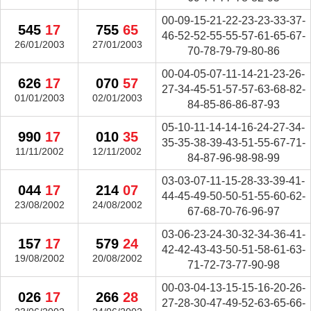
00-09-15-21-22-23-23-33-37-
545
17
755
65
46-52-52-55-55-57-61-65-67-
26/01/2003
27/01/2003
70-78-79-79-80-86
00-04-05-07-11-14-21-23-26-
626
17
070
57
27-34-45-51-57-57-63-68-82-
01/01/2003
02/01/2003
84-85-86-86-87-93
05-10-11-14-14-16-24-27-34-
990
17
010
35
35-35-38-39-43-51-55-67-71-
11/11/2002
12/11/2002
84-87-96-98-98-99
03-03-07-11-15-28-33-39-41-
044
17
214
07
44-45-49-50-50-51-55-60-62-
23/08/2002
24/08/2002
67-68-70-76-96-97
03-06-23-24-30-32-34-36-41-
157
17
579
24
42-42-43-43-50-51-58-61-63-
19/08/2002
20/08/2002
71-72-73-77-90-98
00-03-04-13-15-15-16-20-26-
026
17
266
28
27-28-30-47-49-52-63-65-66-