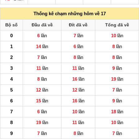
Thống kê chạm những hôm về 17
Bộ số
Đầu đã về
Đít đã về
Tổng đã về
0
6
lần
7
lần
10
lần
1
14
lần
6
lần
8
lần
2
7
lần
8
lần
8
lần
3
11
lần
11
lần
9
lần
4
8
lần
16
lần
19
lần
5
12
lần
12
lần
7
lần
6
15
lần
16
lần
9
lần
7
6
lần
10
lần
18
lần
8
19
lần
11
lần
10
lần
9
7
lần
8
lần
7
lần