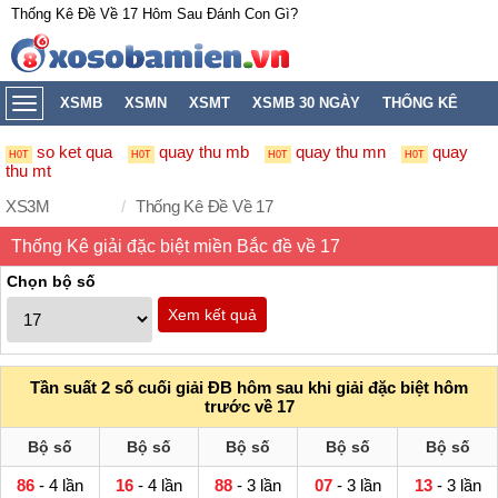
Thống Kê Đề Về 17 Hôm Sau Đánh Con Gì?
XSMB
XSMN
XSMT
XSMB 30 NGÀY
THỐNG KÊ
so ket qua
quay thu mb
quay thu mn
quay
thu mt
XS3M
XSMB
Thống Kê Đề Về 17
Thống Kê giải đặc biệt miền Bắc đề về 17
Chọn bộ số
Xem kết quả
Tần suất 2 số cuối giải ĐB hôm sau khi giải đặc biệt hôm
trước về 17
Bộ số
Bộ số
Bộ số
Bộ số
Bộ số
86
- 4 lần
16
- 4 lần
88
- 3 lần
07
- 3 lần
13
- 3 lần