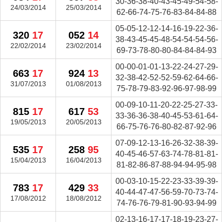
30-36-38-40-43-45-49-54-58-
24/03/2014
25/03/2014
62-66-74-75-76-83-84-84-88
05-05-12-12-14-16-19-22-36-
320
17
052
14
38-43-45-45-48-54-54-54-56-
22/02/2014
23/02/2014
69-73-78-80-80-84-84-84-93
00-00-01-01-13-22-24-27-29-
663
17
924
13
32-38-42-52-52-59-62-64-66-
31/07/2013
01/08/2013
75-78-79-83-92-96-97-98-99
00-09-10-11-20-22-25-27-33-
815
17
617
53
33-36-36-38-40-45-53-61-64-
19/05/2013
20/05/2013
66-75-76-76-80-82-87-92-96
07-09-12-13-16-26-32-38-39-
535
17
258
95
40-45-46-57-63-74-78-81-81-
15/04/2013
16/04/2013
81-82-86-87-88-94-94-95-98
00-03-10-15-22-23-33-39-39-
783
17
429
33
40-44-47-47-56-59-70-73-74-
17/08/2012
18/08/2012
74-76-76-79-81-90-93-94-99
02-13-16-17-17-18-19-23-27-