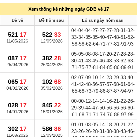
Xem thống kê những ngày GĐB về 17
Đề về
Đề hôm sau
Lô ra ngày hôm sau
04-04-04-27-27-27-28-31-32-
521
17
522
33
33-34-35-35-40-47-48-51-52-
11/05/2026
12/05/2026
58-58-62-64-71-77-81-91-93
05-05-08-08-17-20-27-28-28-
087
17
382
28
30-41-43-45-46-48-53-62-63-
25/04/2026
26/04/2026
71-75-77-81-84-85-86-89-91
02-07-09-10-14-23-29-33-40-
065
17
102
68
41-42-48-56-57-57-58-61-64-
04/02/2026
05/02/2026
65-68-73-79-86-87-87-94-97
00-00-12-14-14-16-21-22-26-
028
17
845
22
29-39-44-47-50-56-56-56-60-
14/01/2026
15/01/2026
61-68-71-71-74-76-88-97-99
01-01-03-05-14-18-20-21-22-
302
17
586
86
23-26-26-28-31-38-38-43-46-
11/09/2025
12/09/2025