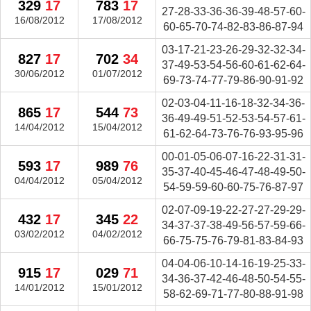
329
17
783
17
27-28-33-36-36-39-48-57-60-
16/08/2012
17/08/2012
60-65-70-74-82-83-86-87-94
03-17-21-23-26-29-32-32-34-
827
17
702
34
37-49-53-54-56-60-61-62-64-
30/06/2012
01/07/2012
69-73-74-77-79-86-90-91-92
02-03-04-11-16-18-32-34-36-
865
17
544
73
36-49-49-51-52-53-54-57-61-
14/04/2012
15/04/2012
61-62-64-73-76-76-93-95-96
00-01-05-06-07-16-22-31-31-
593
17
989
76
35-37-40-45-46-47-48-49-50-
04/04/2012
05/04/2012
54-59-59-60-60-75-76-87-97
02-07-09-19-22-27-27-29-29-
432
17
345
22
34-37-37-38-49-56-57-59-66-
03/02/2012
04/02/2012
66-75-75-76-79-81-83-84-93
04-04-06-10-14-16-19-25-33-
915
17
029
71
34-36-37-42-46-48-50-54-55-
14/01/2012
15/01/2012
58-62-69-71-77-80-88-91-98