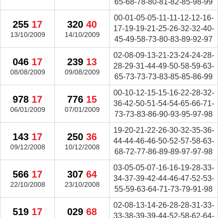
65-68-78-80-81-82-85-98-99
00-01-05-05-11-11-12-12-16-
255
17
320
40
17-19-19-21-25-26-32-32-40-
13/10/2009
14/10/2009
45-49-58-73-80-83-89-92-97
02-08-09-13-21-23-24-24-28-
046
17
239
13
28-29-31-44-49-50-58-59-63-
08/08/2009
09/08/2009
65-73-73-73-83-85-85-86-99
00-10-12-15-15-16-22-28-32-
978
17
776
15
36-42-50-51-54-54-65-66-71-
06/01/2009
07/01/2009
73-73-83-86-90-93-95-97-98
19-20-21-22-26-30-32-35-36-
143
17
250
36
44-44-46-46-50-52-57-58-63-
09/12/2008
10/12/2008
68-72-77-86-89-89-97-97-98
03-05-05-07-16-16-19-28-33-
566
17
307
64
34-37-39-42-44-46-47-52-53-
22/10/2008
23/10/2008
55-59-63-64-71-73-79-91-98
02-08-13-14-26-28-28-31-33-
519
17
029
68
33-38-39-39-44-52-58-62-64-