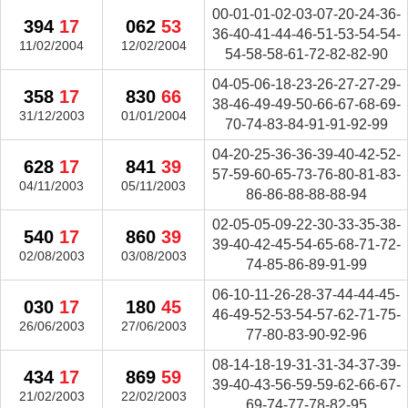
00-01-01-02-03-07-20-24-36-
394
17
062
53
36-40-41-44-46-51-53-54-54-
11/02/2004
12/02/2004
54-58-58-61-72-82-82-90
04-05-06-18-23-26-27-27-29-
358
17
830
66
38-46-49-49-50-66-67-68-69-
31/12/2003
01/01/2004
70-74-83-84-91-91-92-99
04-20-25-36-36-39-40-42-52-
628
17
841
39
57-59-60-65-73-76-80-81-83-
04/11/2003
05/11/2003
86-86-88-88-88-94
02-05-05-09-22-30-33-35-38-
540
17
860
39
39-40-42-45-54-65-68-71-72-
02/08/2003
03/08/2003
74-85-86-89-91-99
06-10-11-26-28-37-44-44-45-
030
17
180
45
46-49-52-53-54-57-62-71-75-
26/06/2003
27/06/2003
77-80-83-90-92-96
08-14-18-19-31-31-34-37-39-
434
17
869
59
39-40-43-56-59-59-62-66-67-
21/02/2003
22/02/2003
69-74-77-78-82-95