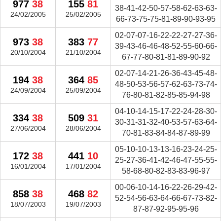
977
38
155
81
38-41-42-50-57-58-62-63-63-
24/02/2005
25/02/2005
66-73-75-75-81-89-90-93-95
02-07-07-16-22-22-27-27-36-
973
38
383
77
39-43-46-46-48-52-55-60-66-
20/10/2004
21/10/2004
67-77-80-81-81-89-90-92
02-07-14-21-26-36-43-45-48-
194
38
364
85
48-50-53-56-57-62-63-73-74-
24/09/2004
25/09/2004
76-80-81-82-85-85-94-98
04-10-14-15-17-22-24-28-30-
334
38
509
31
30-31-31-32-40-53-57-63-64-
27/06/2004
28/06/2004
70-81-83-84-84-87-89-99
05-10-10-13-13-16-23-24-25-
172
38
441
10
25-27-36-41-42-46-47-55-55-
16/01/2004
17/01/2004
58-68-80-82-83-83-96-97
00-06-10-14-16-22-26-29-42-
858
38
468
82
52-54-56-63-64-66-67-73-82-
18/07/2003
19/07/2003
87-87-92-95-95-96