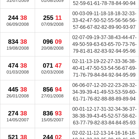
31/07/2009
01/08/2009
52-59-61-61-78-78-84-90-94
00-03-09-11-18-18-18-32-33-
244
38
255
11
33-42-47-50-52-55-56-56-56-
06/09/2008
07/09/2008
57-66-67-82-82-89-90-93-97
02-07-09-19-37-38-43-44-47-
834
38
096
09
49-50-59-63-63-65-70-73-76-
19/08/2008
20/08/2008
79-81-81-82-83-92-94-95-96
02-11-13-19-22-27-33-36-38-
474
38
071
47
40-41-47-50-53-54-56-67-69-
01/03/2008
02/03/2008
71-76-79-84-84-92-94-95-99
06-06-07-12-20-22-23-28-32-
445
38
856
94
34-39-39-41-49-53-53-59-60-
26/01/2008
27/01/2008
61-71-76-82-88-88-89-89-94
00-01-12-17-31-32-34-36-37-
274
38
836
93
38-38-39-43-45-52-57-58-62-
14/05/2007
15/05/2007
63-77-79-82-83-84-84-85-93
02-02-11-12-13-14-16-16-18-
521
38
244
02