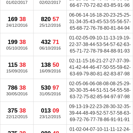
01/02/2017
02/02/2017
66-67-70-72-82-83-85-91-96
06-06-14-16-18-20-23-25-25-
169
38
820
57
31-34-35-43-45-53-55-56-57-
24/12/2016
25/12/2016
65-68-72-76-78-80-81-84-94
01-02-05-09-10-11-13-19-19-
199
38
432
71
22-37-38-44-53-54-57-62-63-
05/10/2016
06/10/2016
65-71-72-78-79-84-88-91-93
02-11-15-16-21-27-27-37-39-
115
38
138
50
41-42-44-46-47-50-55-59-62-
15/09/2016
16/09/2016
63-69-79-80-81-82-83-87-98
02-05-06-06-08-08-08-25-29-
786
38
530
97
30-30-35-44-51-51-54-55-58-
30/05/2016
31/05/2016
63-72-75-82-85-94-97-97-98
09-13-19-22-23-28-30-32-35-
375
38
013
09
39-44-48-49-52-57-57-58-63-
22/12/2015
23/12/2015
69-72-76-77-78-86-91-91-91
01-02-04-07-10-11-11-12-24-