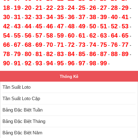
18
19
20
21
22
23
24
25
26
27
28
29
-
-
-
-
-
-
-
-
-
-
-
-
30
31
32
33
34
35
36
37
38
39
40
41
-
-
-
-
-
-
-
-
-
-
-
-
42
43
44
45
46
47
48
49
50
51
52
53
-
-
-
-
-
-
-
-
-
-
-
-
54
55
56
57
58
59
60
61
62
63
64
65
-
-
-
-
-
-
-
-
-
-
-
-
66
67
68
69
70
71
72
73
74
75
76
77
-
-
-
-
-
-
-
-
-
-
-
-
78
79
80
81
82
83
84
85
86
87
88
89
-
-
-
-
-
-
-
-
-
-
-
-
90
91
92
93
94
95
96
97
98
99
-
-
-
-
-
-
-
-
-
-
Thống Kê
Tần Suất Loto
Tần Suất Loto Cặp
Bảng Đặc Biệt Tuần
Bảng Đặc Biệt Tháng
Bảng Đặc Biệt Năm