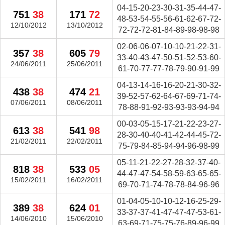
04-15-20-23-30-31-35-44-47-
751
38
171
72
48-53-54-55-56-61-62-67-72-
12/10/2012
13/10/2012
72-72-72-81-84-89-98-98-98
02-06-06-07-10-10-21-22-31-
357
38
605
79
33-40-43-47-50-51-52-53-60-
24/06/2011
25/06/2011
61-70-77-77-78-79-90-91-99
04-13-14-16-16-20-21-30-32-
438
38
474
21
39-52-57-62-64-67-69-71-74-
07/06/2011
08/06/2011
78-88-91-92-93-93-93-94-94
00-03-05-15-17-21-22-23-27-
613
38
541
98
28-30-40-40-41-42-44-45-72-
21/02/2011
22/02/2011
75-79-84-85-94-94-96-98-99
05-11-21-22-27-28-32-37-40-
818
38
533
05
44-47-47-54-58-59-63-65-65-
15/02/2011
16/02/2011
69-70-71-74-78-78-84-96-96
01-04-05-10-10-12-16-25-29-
389
38
624
01
33-37-37-41-47-47-47-53-61-
14/06/2010
15/06/2010
63-69-71-75-75-76-89-96-99