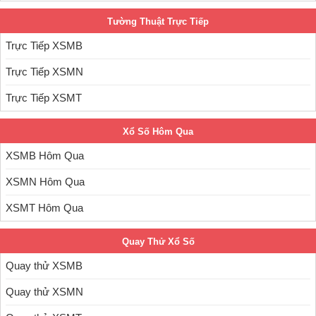
Tường Thuật Trực Tiếp
Trực Tiếp XSMB
Trực Tiếp XSMN
Trực Tiếp XSMT
Xổ Số Hôm Qua
XSMB Hôm Qua
XSMN Hôm Qua
XSMT Hôm Qua
Quay Thử Xổ Số
Quay thử XSMB
Quay thử XSMN