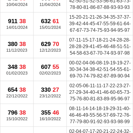
42-50-51-52-53-56-61-63-73-
10/04/2024
11/04/2024
78-80-81-86-87-88-93-93-93
15-20-21-21-26-34-35-37-37-
911
38
632
61
39-42-44-45-47-55-59-61-64-
14/01/2024
15/01/2024
67-67-73-74-75-93-94-95-97
07-11-15-17-18-21-24-28-28-
380
38
629
70
28-28-29-41-45-46-48-51-51-
11/12/2023
12/12/2023
54-58-63-67-70-74-93-97-98
00-02-04-06-08-19-19-19-27-
348
38
607
55
30-34-34-38-42-51-54-55-61-
01/02/2023
02/02/2023
69-70-74-79-82-87-89-90-94
02-05-06-11-11-17-22-23-27-
654
38
330
27
27-29-34-40-41-46-60-65-73-
22/12/2022
23/12/2022
75-76-80-81-83-89-95-96-97
08-11-14-14-18-19-29-31-40-
796
38
355
46
46-46-49-55-56-57-69-72-76-
15/10/2022
16/10/2022
77-79-80-91-92-93-93-98-99
02-04-07-17-20-21-22-24-32-