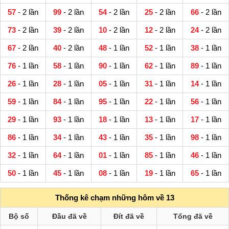
57
- 2 lần
99
- 2 lần
54
- 2 lần
25
- 2 lần
66
- 2 lần
73
- 2 lần
39
- 2 lần
10
- 2 lần
12
- 2 lần
24
- 2 lần
67
- 2 lần
40
- 2 lần
48
- 1 lần
52
- 1 lần
38
- 1 lần
76
- 1 lần
58
- 1 lần
90
- 1 lần
62
- 1 lần
89
- 1 lần
26
- 1 lần
28
- 1 lần
05
- 1 lần
31
- 1 lần
14
- 1 lần
59
- 1 lần
84
- 1 lần
95
- 1 lần
22
- 1 lần
56
- 1 lần
29
- 1 lần
93
- 1 lần
18
- 1 lần
13
- 1 lần
17
- 1 lần
86
- 1 lần
34
- 1 lần
43
- 1 lần
35
- 1 lần
98
- 1 lần
32
- 1 lần
64
- 1 lần
01
- 1 lần
85
- 1 lần
46
- 1 lần
50
- 1 lần
45
- 1 lần
08
- 1 lần
19
- 1 lần
65
- 1 lần
Thống kê chạm những hôm về 13
Bộ số
Đầu đã về
Đít đã về
Tổng đã về