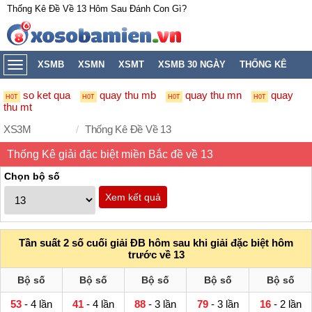
Thống Kê Đề Về 13 Hôm Sau Đánh Con Gì?
XSMB
XSMN
XSMT
XSMB 30 NGÀY
THỐNG KÊ
so ket qua
quay thu mb
quay thu mn
quay
thu mt
XS3M
XSMB
Thống Kê Đề Về 13
Thống Kê giải đặc biệt miền Bắc đề về 13
Chọn bộ số
Xem kết quả
Tần suất 2 số cuối giải ĐB hôm sau khi giải đặc biệt hôm
trước về 13
Bộ số
Bộ số
Bộ số
Bộ số
Bộ số
53
- 4 lần
41
- 4 lần
88
- 3 lần
79
- 3 lần
16
- 2 lần