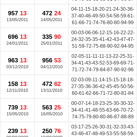
04-11-15-18-20-21-24-30-36-
957
13
472
24
37-40-46-49-50-54-58-59-61-
13/05/2011
14/05/2011
61-66-71-74-76-80-80-94-99
00-03-06-06-12-15-16-22-22-
696
13
335
90
24-32-35-35-41-42-43-47-47-
24/01/2011
25/01/2011
51-59-72-75-88-90-92-94-95
02-05-11-11-11-13-22-25-31-
963
13
956
53
34-41-43-43-52-53-69-69-71-
03/12/2010
04/12/2010
71-72-74-79-84-87-90-92-96
02-03-09-11-14-15-15-18-18-
158
13
472
62
27-35-36-36-42-45-45-50-56-
12/11/2010
13/11/2010
60-61-62-66-71-72-80-81-84
00-07-14-18-23-25-30-30-32-
739
13
563
25
34-41-41-48-55-63-66-70-72-
15/05/2010
16/05/2010
74-75-79-80-80-86-87-88-89
03-17-25-26-30-31-32-33-43-
239
13
250
76
43-46-47-48-49-53-55-58-59-