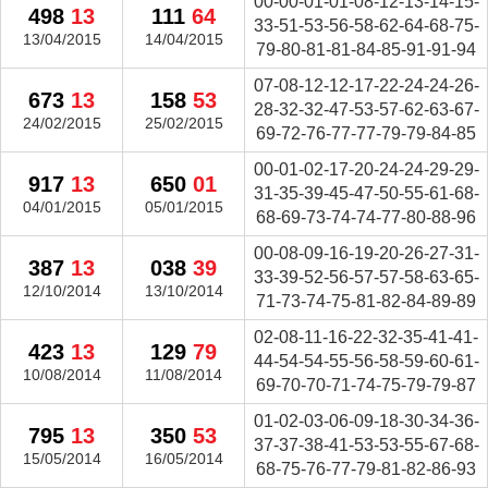
00-00-01-01-08-12-13-14-15-
498
13
111
64
33-51-53-56-58-62-64-68-75-
13/04/2015
14/04/2015
79-80-81-81-84-85-91-91-94
07-08-12-12-17-22-24-24-26-
673
13
158
53
28-32-32-47-53-57-62-63-67-
24/02/2015
25/02/2015
69-72-76-77-77-79-79-84-85
00-01-02-17-20-24-24-29-29-
917
13
650
01
31-35-39-45-47-50-55-61-68-
04/01/2015
05/01/2015
68-69-73-74-74-77-80-88-96
00-08-09-16-19-20-26-27-31-
387
13
038
39
33-39-52-56-57-57-58-63-65-
12/10/2014
13/10/2014
71-73-74-75-81-82-84-89-89
02-08-11-16-22-32-35-41-41-
423
13
129
79
44-54-54-55-56-58-59-60-61-
10/08/2014
11/08/2014
69-70-70-71-74-75-79-79-87
01-02-03-06-09-18-30-34-36-
795
13
350
53
37-37-38-41-53-53-55-67-68-
15/05/2014
16/05/2014
68-75-76-77-79-81-82-86-93