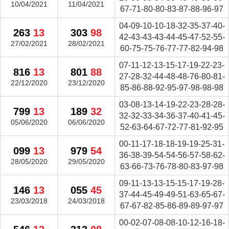
10/04/2021
11/04/2021
67-71-80-80-83-87-88-96-97
04-09-10-10-18-32-35-37-40-
263
13
303
98
42-43-43-43-44-45-47-52-55-
27/02/2021
28/02/2021
60-75-75-76-77-77-82-94-98
07-11-12-13-15-17-19-22-23-
816
13
801
88
27-28-32-44-48-48-76-80-81-
22/12/2020
23/12/2020
85-86-88-92-95-97-98-98-98
03-08-13-14-19-22-23-28-28-
799
13
189
32
32-32-33-34-36-37-40-41-45-
05/06/2020
06/06/2020
52-63-64-67-72-77-81-92-95
00-11-17-18-18-19-19-25-31-
099
13
979
54
36-38-39-54-54-56-57-58-62-
28/05/2020
29/05/2020
63-66-73-76-78-80-83-97-98
09-11-13-13-15-15-17-19-28-
146
13
055
45
37-44-45-49-49-51-63-65-67-
23/03/2018
24/03/2018
67-67-82-85-86-89-89-97-97
00-02-07-08-08-10-12-16-18-