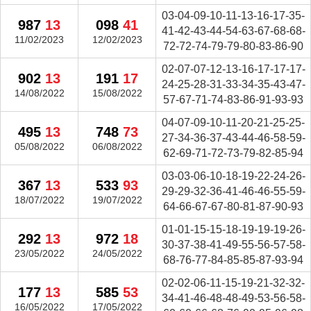
03-04-09-10-11-13-16-17-35-
987
13
098
41
41-42-43-44-54-63-67-68-68-
11/02/2023
12/02/2023
72-72-74-79-79-80-83-86-90
02-07-07-12-13-16-17-17-17-
902
13
191
17
24-25-28-31-33-34-35-43-47-
14/08/2022
15/08/2022
57-67-71-74-83-86-91-93-93
04-07-09-10-11-20-21-25-25-
495
13
748
73
27-34-36-37-43-44-46-58-59-
05/08/2022
06/08/2022
62-69-71-72-73-79-82-85-94
03-03-06-10-18-19-22-24-26-
367
13
533
93
29-29-32-36-41-46-46-55-59-
18/07/2022
19/07/2022
64-66-67-67-80-81-87-90-93
01-01-15-15-18-19-19-19-26-
292
13
972
18
30-37-38-41-49-55-56-57-58-
23/05/2022
24/05/2022
68-76-77-84-85-85-87-93-94
02-02-06-11-15-19-21-32-32-
177
13
585
53
34-41-46-48-48-49-53-56-58-
16/05/2022
17/05/2022