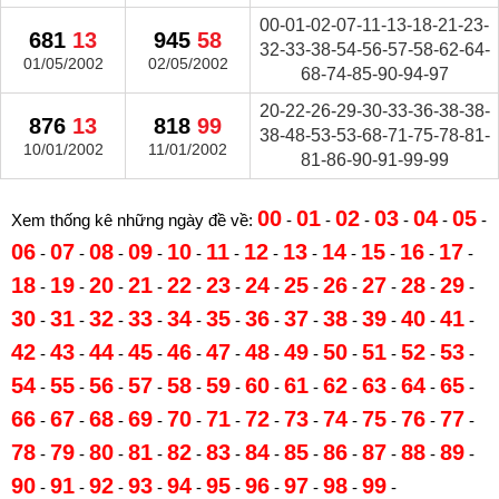
00-01-02-07-11-13-18-21-23-
681
13
945
58
32-33-38-54-56-57-58-62-64-
01/05/2002
02/05/2002
68-74-85-90-94-97
20-22-26-29-30-33-36-38-38-
876
13
818
99
38-48-53-53-68-71-75-78-81-
10/01/2002
11/01/2002
81-86-90-91-99-99
00
01
02
03
04
05
Xem thống kê những ngày đề về:
-
-
-
-
-
-
06
07
08
09
10
11
12
13
14
15
16
17
-
-
-
-
-
-
-
-
-
-
-
-
18
19
20
21
22
23
24
25
26
27
28
29
-
-
-
-
-
-
-
-
-
-
-
-
30
31
32
33
34
35
36
37
38
39
40
41
-
-
-
-
-
-
-
-
-
-
-
-
42
43
44
45
46
47
48
49
50
51
52
53
-
-
-
-
-
-
-
-
-
-
-
-
54
55
56
57
58
59
60
61
62
63
64
65
-
-
-
-
-
-
-
-
-
-
-
-
66
67
68
69
70
71
72
73
74
75
76
77
-
-
-
-
-
-
-
-
-
-
-
-
78
79
80
81
82
83
84
85
86
87
88
89
-
-
-
-
-
-
-
-
-
-
-
-
90
91
92
93
94
95
96
97
98
99
-
-
-
-
-
-
-
-
-
-