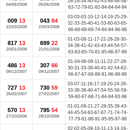
26-29-34-40-42-43-46-48-58-
04/06/2008
05/06/2008
63-72-79-81-82-84-84-84-94
03-03-03-10-12-14-19-25-29-
009
13
043
84
32-33-35-40-41-53-60-63-65-
22/03/2008
23/03/2008
66-66-68-69-74-84-94-96-98
01-03-08-11-17-22-28-28-30-
817
13
699
22
34-38-41-42-43-43-44-54-57-
20/01/2008
21/01/2008
63-63-65-70-81-85-86-97-98
01-04-06-09-11-11-22-27-28-
486
13
307
66
30-31-33-38-40-41-42-54-62-
08/12/2007
09/12/2007
66-67-67-69-89-91-96-98-98
03-07-11-16-17-19-20-24-26-
727
13
730
59
33-38-38-40-47-54-55-56-59-
26/02/2007
27/02/2007
59-60-67-68-71-84-84-93-96
01-01-09-21-27-29-35-39-43-
570
13
795
54
44-45-54-63-67-67-71-74-74-
27/10/2006
28/10/2006
77-79-81-88-91-95-95-97-98
02-02-05-09-10-11-13-14-16-